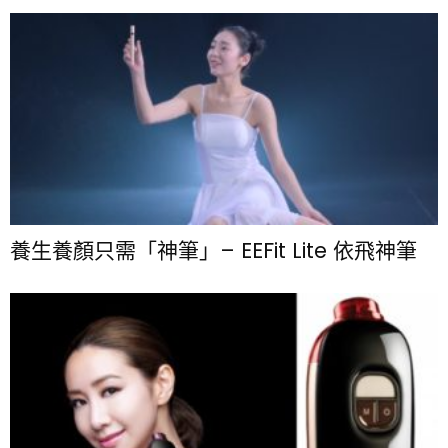
養生養顏只需「神筆」– EEFit Lite 依飛神筆