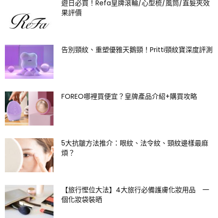
遊日必買！Refa皇牌滾輪/心型梳/風筒/直髮夾效
果評價
告別頸紋、重塑優雅天鵝頸！Pritti頸紋寶深度評測
FOREO哪裡買便宜？皇牌產品介紹+購買攻略
5大抗皺方法推介：眼紋、法令紋、頸紋邊樣最麻
煩？
【旅行慳位大法】4大旅行必備護膚化妝用品 一
個化妝袋裝晒