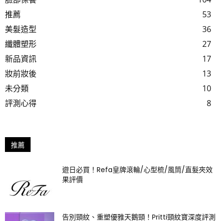
推薦
53
美髮造型
36
纖體塑形
27
新品資訊
17
妝前妝後
13
未分類
10
評測心得
8
推薦
遊日必買！Refa皇牌滾輪/心型梳/風筒/直髮夾效
果評價
告別頸紋、重塑優雅天鵝頸！Pritti頸紋寶深度評測