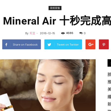
妝前妝後
iPretty.hk
n Mineral Air 十秒完
4686
By
紅豆
-
2016-12-15
0
Share on Facebook
Tweet on Twitter