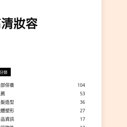
成高清妝容
分類
臉部保養
104
推薦
53
美髮造型
36
纖體塑形
27
新品資訊
17