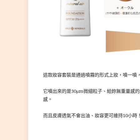
這款妝容套裝是通過噴霧的形式上妝，噴一噴
它噴出來的是30μm微細粒子、給妳無重量感
感。
而且皮膚透氣不會出油、妝容更可維持10小時