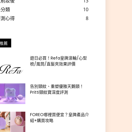
妝前妝後
13
未分類
10
評測心得
8
推薦
遊日必買！Refa皇牌滾輪/心型
梳/風筒/直髮夾效果評價
告別頸紋、重塑優雅天鵝頸！
Pritti頸紋寶深度評測
FOREO哪裡買便宜？皇牌產品介
紹+購買攻略