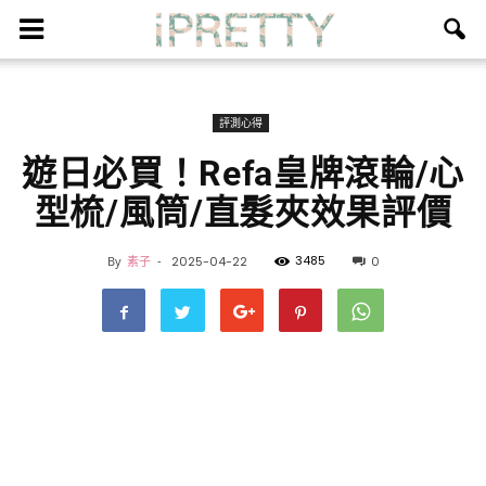
評測心得
遊日必買！Refa皇牌滾輪/心
型梳/風筒/直髮夾效果評價
3485
By
素子
-
2025-04-22
0