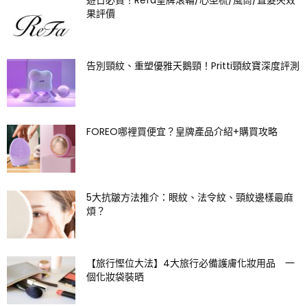
果評價
告別頸紋、重塑優雅天鵝頸！Pritti頸紋寶深度評測
FOREO哪裡買便宜？皇牌產品介紹+購買攻略
5大抗皺方法推介：眼紋、法令紋、頸紋邊樣最麻
煩？
【旅行慳位大法】4大旅行必備護膚化妝用品 一
個化妝袋裝晒