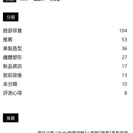
分類
臉部保養
104
推薦
53
美髮造型
36
纖體塑形
27
新品資訊
17
妝前妝後
13
未分類
10
評測心得
8
推薦
遊日必買！Refa皇牌滾輪/心型梳/風筒/直髮夾效