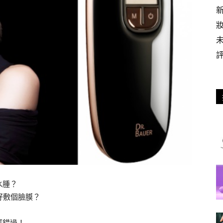
水腫？
好敷個臉膜？