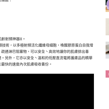
可錯過！
2，逆肌齡射頻神器II。
頻技術，以多極射頻活化纖維母細胞，喚醒膠原蛋白自我增
，疏通淋巴阻塞物，可以安全丶高效地讓你的肌膚排出毒
題。另外，它亦以安全丶溫和的低壓直流電將護膚品的精華
在最快的速度內次肌膚吸收養份。