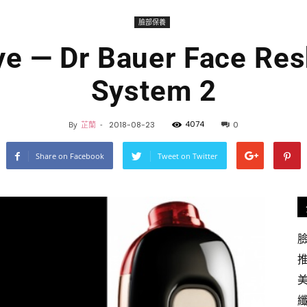
臉部保養
iPretty.hk
 — Dr Bauer Face Res
System 2
4074
By
芷蘭
-
2018-08-23
0
Share on Facebook
Tweet on Twitter