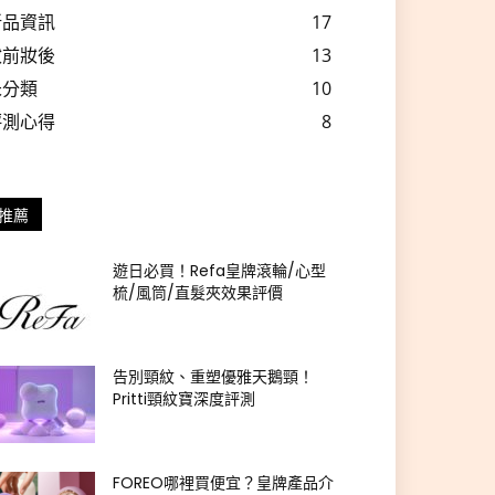
新品資訊
17
妝前妝後
13
未分類
10
評測心得
8
推薦
遊日必買！Refa皇牌滾輪/心型
梳/風筒/直髮夾效果評價
告別頸紋、重塑優雅天鵝頸！
Pritti頸紋寶深度評測
FOREO哪裡買便宜？皇牌產品介