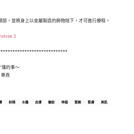
頸部，並將身上以金屬製造的飾物除下，才可進行療程。
ystem 2
*****************************
才懂的事～
k 專頁
膚
射頻
水腫
皮膚
皺紋
神器
緊緻
緊膚
美肌