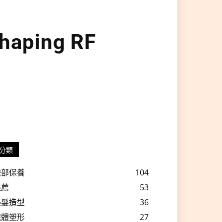
haping RF
分類
臉部保養
104
推薦
53
美髮造型
36
纖體塑形
27