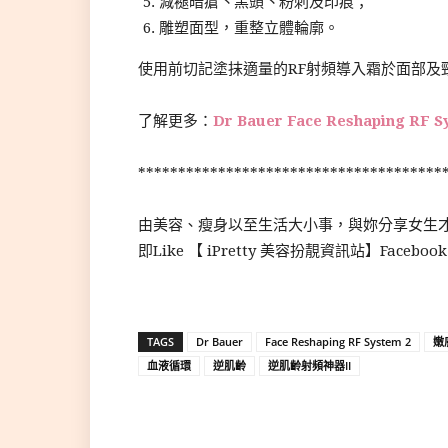
減褪暗瘡丶黑頭丶粉刺及印痕；
雕塑面型，重整立體輪廓。
使用前切記塗抹適量的RF射頻導入霜於面部及
了解更多：
Dr Bauer Face Reshaping RF S
**************************************
由美容、瘦身以至生活大小事，與妳分享女生
即Like 【 iPretty 美容扮靚資訊站】Faceboo
TAGS
Dr Bauer
Face Reshaping RF System 2
嫩
血液循環
逆肌齡
逆肌齡射頻神器II