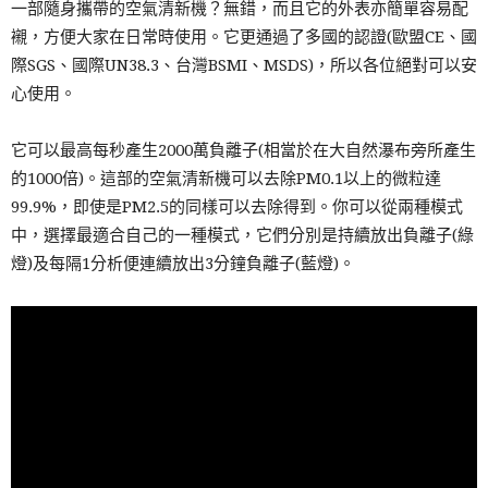
一部隨身攜帶的空氣清新機？無錯，而且它的外表亦簡單容易配
襯，方便大家在日常時使用。它更通過了多國的認證(歐盟CE、國
際SGS、國際UN38.3、台灣BSMI、MSDS)，所以各位絕對可以安
心使用。
它可以最高每秒產生2000萬負離子(相當於在大自然瀑布旁所產生
的1000倍)。這部的空氣清新機可以去除PM0.1以上的微粒達
99.9%，即使是PM2.5的同樣可以去除得到。你可以從兩種模式
中，選擇最適合自己的一種模式，它們分別是持續放出負離子(綠
燈)及每隔1分析便連續放出3分鐘負離子(藍燈)。