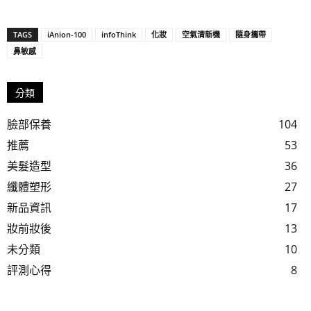
TAGS
iAnion-100
infoThink
化妝
空氣清新機
隨身攜帶
鼻敏感
分類
臉部保養
104
推薦
53
美髮造型
36
纖體塑形
27
新品資訊
17
妝前妝後
13
未分類
10
評測心得
8