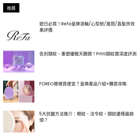
推薦
遊日必買！Refa皇牌滾輪/心型梳/風筒/直髮夾效
果評價
告別頸紋、重塑優雅天鵝頸！Pritti頸紋寶深度評測
FOREO哪裡買便宜？皇牌產品介紹+購買攻略
5大抗皺方法推介：眼紋、法令紋、頸紋邊樣最麻
煩？