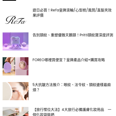
遊日必買！Refa皇牌滾輪/心型梳/風筒/直髮夾效
果評價
告別頸紋、重塑優雅天鵝頸！Pritti頸紋寶深度評測
FOREO哪裡買便宜？皇牌產品介紹+購買攻略
5大抗皺方法推介：眼紋、法令紋、頸紋邊樣最麻
煩？
【旅行慳位大法】4大旅行必備護膚化妝用品 一
個化妝袋裝晒