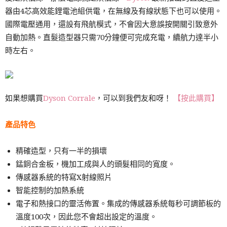
器由4芯高效能鋰電池組供電，在無線及有線狀態下也可以使用。
國際電壓通用，還設有飛航模式，不會因大意誤按開關引致意外
自動加熱。直髮造型器只需70分鐘便可完成充電，續航力達半小
時左右。
如果想購買
Dyson Corrale
，可以到我們友和呀！
【按此購買】
產品特色
精確造型，只有一半的損壞
錳銅合金板，機加工成與人的頭髮相同的寬度。
傳感器系統的特寫X射線照片
智能控制的加熱系統
電子和熱接口的靈活佈置。集成的傳感器系統每秒可調節板的
溫度100次，因此您不會超出設定的溫度。