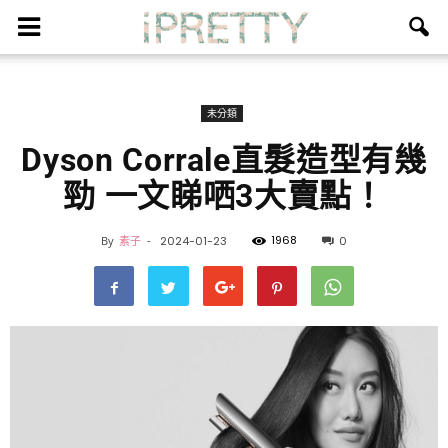
未分類
Dyson Corrale直髮造型有幾
勁 一文睇哂3大賣點！
1968
By
素子
-
2024-01-23
0