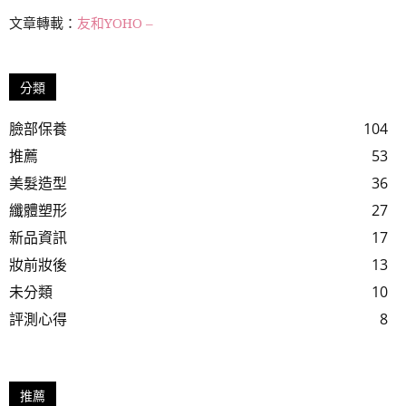
文章轉載：
友和YOHO –
分類
臉部保養
104
推薦
53
美髮造型
36
纖體塑形
27
新品資訊
17
妝前妝後
13
未分類
10
評測心得
8
推薦