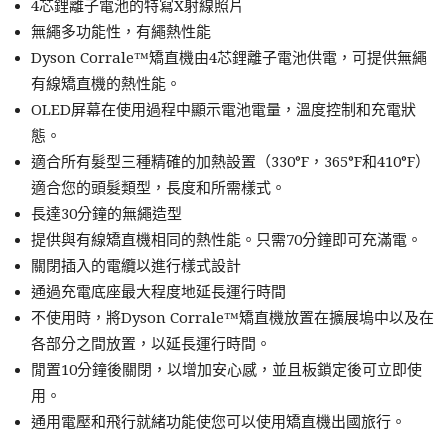
4芯鋰離子電池的特寫X射線照片
無繩多功能性，有繩熱性能
Dyson Corrale™矯直機由4芯鋰離子電池供電，可提供無繩
有線矯直機的熱性能。
OLED屏幕在使用過程中顯示電池電量，溫度控制和充電狀
態。
適合所有髮型三種精確的加熱設置（330°F，365°F和410°F）
適合您的頭髮類型，長度和所需樣式。
長達30分鐘的無繩造型
提供與有線矯直機相同的熱性能。只需70分鐘即可充滿電。
關閉插入的電纜以進行樣式設計
通過充電底座最大程度地延長運行時間
不使用時，將Dyson Corrale™矯直機放置在擴展塢中以及在
各部分之間放置，以延長運行時間。
閒置10分鐘後關閉，以增加安心感，並且板鎖定後可立即使
用。
通用電壓和飛行就緒功能使您可以使用矯直機出國旅行。