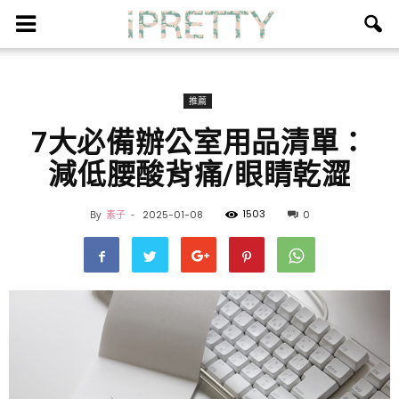
推薦
7大必備辦公室用品清單：
減低腰酸背痛/眼睛乾澀
1503
By
素子
-
2025-01-08
0