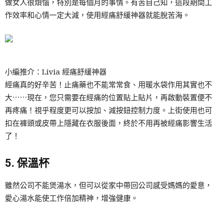
做女人很煩惱，特別是每個月的事情。有苦自己知，這段期間工
作效率和心情一定大減，使用經痛舒緩神器就能脫苦海。
小編推介：Livia 經痛舒緩神器
經痛真的好辛苦！止痛藥也不能常常食、用暖水袋作用其實也不
大⋯⋯現在，您只需要在經痛的位置貼上貼片，再啟動裝置便不
再疼痛！視乎程度更可以按加、減按鈕控制力度。上街使用也可
扣在褲頭或皮帶上隱藏在衣服後面，終於不用再被經痛影響生活
了！
5. 保溫杯
雖然公司不能煲湯水，但可以從家中帶回公司感受媽媽的愛意，
愛心湯水能使工作倍加精神，增強健康。