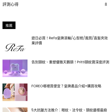
評測心得
8
推薦
遊日必買！Refa皇牌滾輪/心型梳/風筒/直髮夾效
果評價
告別頸紋、重塑優雅天鵝頸！Pritti頸紋寶深度評測
FOREO哪裡買便宜？皇牌產品介紹+購買攻略
5大抗皺方法推介：眼紋、法令紋、頸紋邊樣最麻