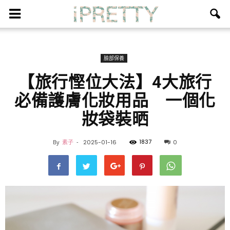
臉部保養
【旅行慳位大法】4大旅行
必備護膚化妝用品 一個化
妝袋裝晒
1837
By
素子
-
2025-01-16
0