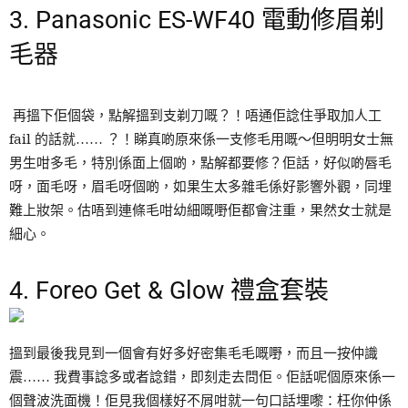
3. Panasonic ES-WF40 電動修眉剃
毛器
再搵下佢個袋，點解搵到支剃刀嘅？！唔通佢諗住爭取加人工
fail 的話就…… ？！睇真啲原來係一支修毛用嘅～但明明女士無
男生咁多毛，特別係面上個啲，點解都要修？佢話，好似啲唇毛
呀，面毛呀，眉毛呀個啲，如果生太多雜毛係好影響外觀，同埋
難上妝架。估唔到連條毛咁幼細嘅嘢佢都會注重，果然女士就是
細心。
4. Foreo Get & Glow 禮盒套裝
搵到最後我見到一個會有好多好密集毛毛嘅嘢，而且一按仲識
震…… 我費事諗多或者諗錯，即刻走去問佢。佢話呢個原來係一
個聲波洗面機！佢見我個樣好不屑咁就一句口話埋嚟：枉你仲係