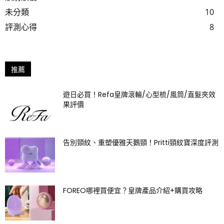
未分類
10
評測心得
8
推薦
遊日必買！Refa皇牌滾輪/心型梳/風筒/直髮夾效
果評價
告別頸紋、重塑優雅天鵝頸！Pritti頸紋寶深度評測
FOREO哪裡買便宜？皇牌產品介紹+購買攻略