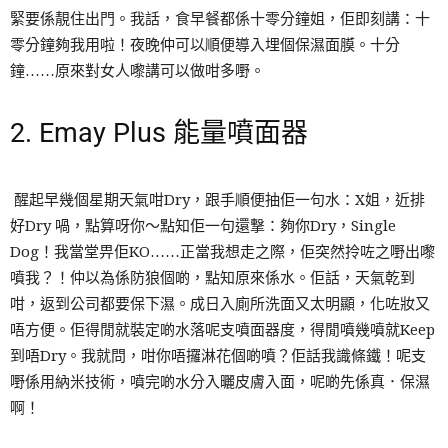
緊要係靚住出門。我話，食早餐都係十零分鐘姐，佢即刻講：十
零分鐘夠我用啦！夜晚仲可以順便導入埋個保濕面膜。十分
鐘……原來對女人嚟講可以做咁多嘢。
2. Emay Plus 能量噴面器
醒起早幾個星期天氣咁Dry，跟手順便抽佢一句水：X姐，近排
好Dry 喎，點算呀你～點知佢一句還撃：夠你Dry，Single
Dog！我當堂畀佢KO……正當我想走之際，佢突然拎咗之嘢出嚟
噴我？！仲以為係防狼個啲，點知原來係水。佢話，天氣乾到
咁，返到公司都要保下濕。成日入廁所洗面又太明顯，化咗妝又
唔方便。佢得閒就裝定啲水落呢支噴面器度，得閒噴幾噴就Keep
到唔Dry。我就問，咁你唔攞淋花個啲噴？佢話我識條鐵！呢支
嘢係用納米技術，噴完啲水分入曬皮膚入面，呢啲先係真．保濕
啊！