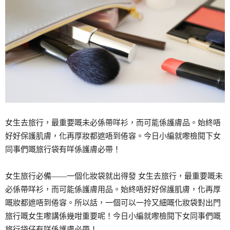
女生去旅行，最重要嘅未必係帶咩衫，而可能係護膚品。始終唔
好好保護肌膚，化再厚妝都遮唔到倦容。今日小編就嚟檢閱下女
同事們嘅旅行袋有咩係護膚必帶！
女生旅行必備——一個化妝袋就出得發 女生去旅行，最重要嘅未
必係帶咩衫，而可能係護膚用品。始終唔好好保護肌膚，化再厚
嘅妝都遮唔到倦容。所以話，一個可以一拎又細嘅化妝袋對出門
旅行嘅女生嚟講係幾咁重要呢！今日小編就嚟檢閱下女同事們嘅
旅行袋仔有咩係護膚必帶！