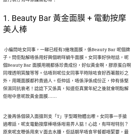
1. Beauty Bar 黃金面膜 + 電動按摩
美人棒
小編問咗女同事，一睇已經有3幾塊面膜，係Beauty Bar 呢個牌
子。問佢點解唔係用好興個啲咩蝸牛面膜。女同事好快咁話，呢
個Beauty Bar 面膜用親都係珍貴成份，好似黃金啊，膠原蛋白啊
同埋透明質酸等等。估唔到呢位女同事平時除咗食好西著靚衫之
外，用嘅面膜都矜貴過人。佢仲話，唔係淨係成份正，仲有係堅
保濕同抗衰老！諗諗下又係真，知道佢真實年紀之後就會明點解
佢咁中意呢款黃金面膜……
之後再係個袋入面搵到支「T」字型嘅物體出嚟。女同事一手搶
過嚟話，呢支電動按摩棒唔係咁易畀人掂！心諗，有咩咁特別？
原來呢支嘢係用來Ｖ面去水腫，佢話朝早唔食早餐都唔緊要，最