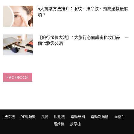
5大抗皺方法推介：眼紋、法令紋、頸紋邊樣最麻
煩？
【旅行慳位大法】4大旅行必備護膚化妝用品 一
個化妝袋裝晒
FACEBOOK
洗面機
RF射頻機
風筒
脫毛機
電動牙刷
電動剃鬚刨
血壓計
跑步機
按摩槍