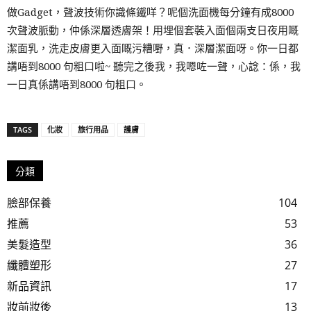
做Gadget，聲波技術你識條鐵咩？呢個洗面機每分鐘有成8000
次聲波脈動，仲係深層透膚架！用埋個套裝入面個兩支日夜用嘅
潔面乳，洗走皮膚更入面嘅污糟嘢，真．深層潔面呀。你一日都
講唔到8000 句粗口啦~ 聽完之後我，我嗯咗一聲，心諗：係，我
一日真係講唔到8000 句粗口。
TAGS
化妝
旅行用品
護膚
分類
臉部保養
104
推薦
53
美髮造型
36
纖體塑形
27
新品資訊
17
妝前妝後
13