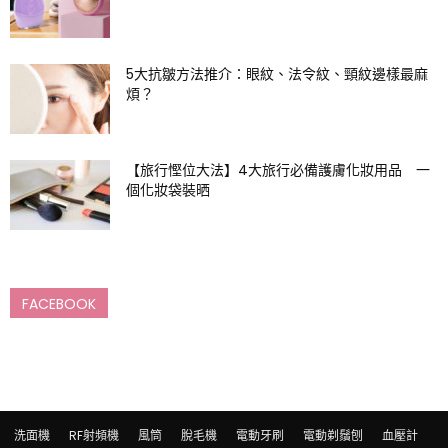
5大抗皺方法推介：眼紋、法令紋、頸紋邊樣最麻
煩？
【旅行慳位大法】4大旅行必備護膚化妝用品 一
個化妝袋裝晒
FACEBOOK
洗面機
RF射頻機
風筒
脫毛機
電動牙刷
電動剃鬚刨
血壓計