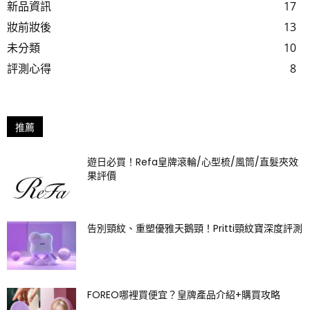
新品資訊
17
妝前妝後
13
未分類
10
評測心得
8
推薦
遊日必買！Refa皇牌滾輪/心型梳/風筒/直髮夾效
果評價
告別頸紋、重塑優雅天鵝頸！Pritti頸紋寶深度評測
FOREO哪裡買便宜？皇牌產品介紹+購買攻略