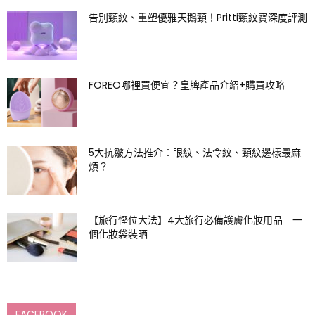
告別頸紋、重塑優雅天鵝頸！Pritti頸紋寶深度評測
FOREO哪裡買便宜？皇牌產品介紹+購買攻略
5大抗皺方法推介：眼紋、法令紋、頸紋邊樣最麻
煩？
【旅行慳位大法】4大旅行必備護膚化妝用品 一
個化妝袋裝晒
FACEBOOK