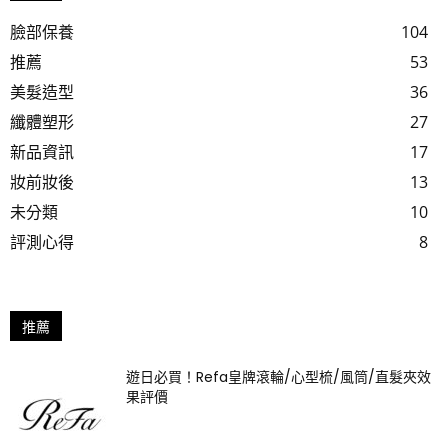
臉部保養
104
推薦
53
美髮造型
36
纖體塑形
27
新品資訊
17
妝前妝後
13
未分類
10
評測心得
8
推薦
遊日必買！Refa皇牌滾輪/心型梳/風筒/直髮夾效
果評價