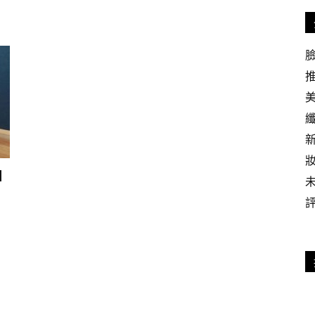
iPretty.hk
l