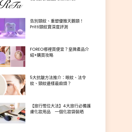
告別頸紋、重塑優雅天鵝頸！
Pritti頸紋寶深度評測
FOREO哪裡買便宜？皇牌產品介
紹+購買攻略
5大抗皺方法推介：眼紋、法令
紋、頸紋邊樣最麻煩？
【旅行慳位大法】4大旅行必備護
膚化妝用品 一個化妝袋裝晒