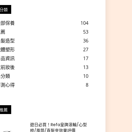
分類
臉部保養
104
推薦
53
美髮造型
36
纖體塑形
27
新品資訊
17
妝前妝後
13
未分類
10
評測心得
8
推薦
遊日必買！Refa皇牌滾輪/心型
梳/風筒/直髮夾效果評價