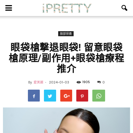
臉部保養
眼袋槍撃退眼袋! 留意眼袋
槍原理/副作用+眼袋槍療程
推介
1905
By
愛美麗
-
2024-01-03
0