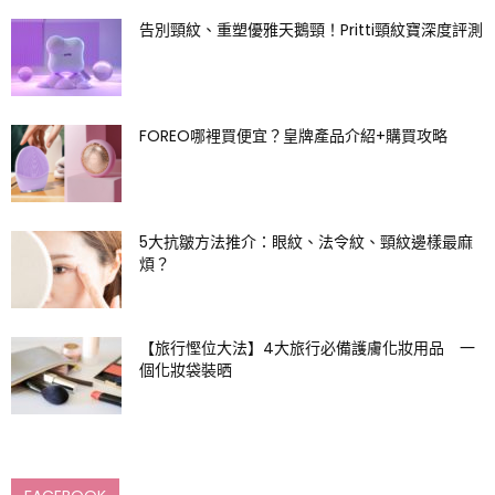
告別頸紋、重塑優雅天鵝頸！Pritti頸紋寶深度評測
FOREO哪裡買便宜？皇牌產品介紹+購買攻略
5大抗皺方法推介：眼紋、法令紋、頸紋邊樣最麻
煩？
【旅行慳位大法】4大旅行必備護膚化妝用品 一
個化妝袋裝晒