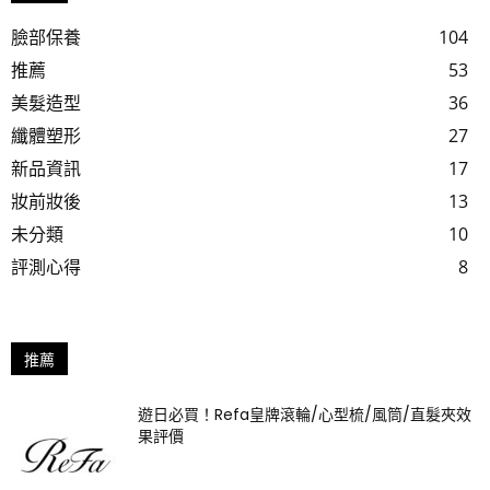
臉部保養
104
推薦
53
美髮造型
36
纖體塑形
27
新品資訊
17
妝前妝後
13
未分類
10
評測心得
8
推薦
遊日必買！Refa皇牌滾輪/心型梳/風筒/直髮夾效
果評價