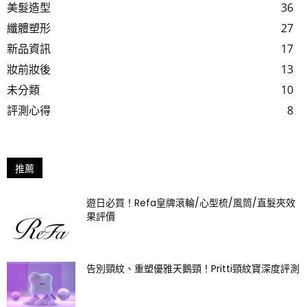
美髮造型
36
纖體塑形
27
新品資訊
17
妝前妝後
13
未分類
10
評測心得
8
推薦
遊日必買！Refa皇牌滾輪/心型梳/風筒/直髮夾效
果評價
告別頸紋、重塑優雅天鵝頸！Pritti頸紋寶深度評測