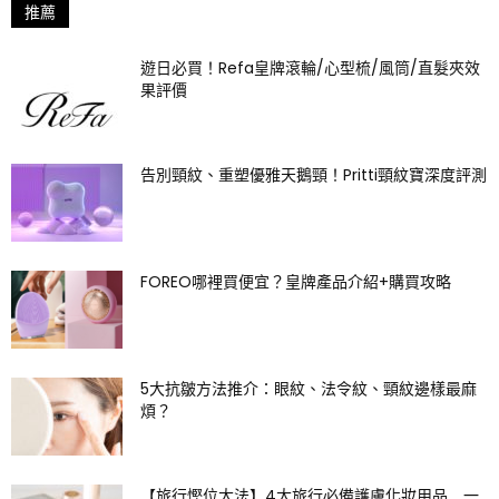
推薦
遊日必買！Refa皇牌滾輪/心型梳/風筒/直髮夾效
果評價
告別頸紋、重塑優雅天鵝頸！Pritti頸紋寶深度評測
FOREO哪裡買便宜？皇牌產品介紹+購買攻略
5大抗皺方法推介：眼紋、法令紋、頸紋邊樣最麻
煩？
【旅行慳位大法】4大旅行必備護膚化妝用品 一