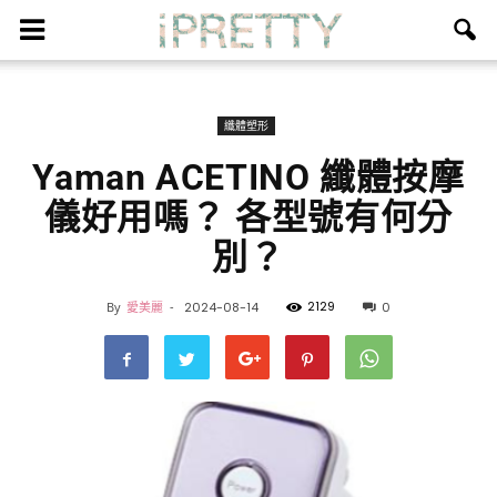
纖體塑形
Yaman ACETINO 纖體按摩
儀好用嗎？ 各型號有何分
別？
2129
By
愛美麗
-
2024-08-14
0